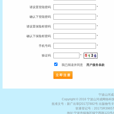
请设置登陆密码
*
确认下登陆密码
*
请设置保险柜密码
*
确认下保险柜密码
*
手机号码
*
验证码
*
我已阅读并同意
用户服务条款
宁波山河成
Copyright © 2016 宁波山河成网络科技有限
批准文号：新广出审[2017]7882号 出版物号:978-
软著登记号：2017SR3965
地址:宁波市镇海区镇宁西路123号A座30